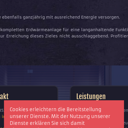
 ebenfalls ganzjährig mit ausreichend Energie versorgen.
ner kompletten Erdwärmeanlage für eine langanhaltende Funk
zur Erreichung dieses Zieles nicht ausschlaggebend. Profiti
akt
Leistungen
Cookies erleichtern die Bereitstellung
3523 - 71 228
Erdwärmebohrunge
unserer Dienste. Mit der Nutzung unserer
:
info@swh-coswig.de
Brunnenbau
Wärmepumpenheizu
Dienste erklären Sie sich damit