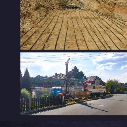
Horizontaler Flächenkollektor im Bergbaugebiet
Platzbedarf für eine Erdwärmebohrung an
einem EFH