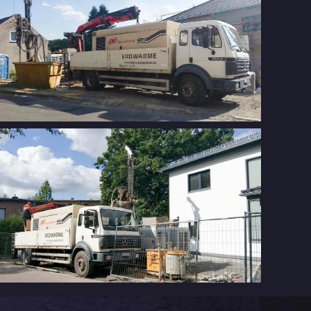
Platzbedarf für eine Erdwärmebohrung an
einem EFH
Erdwärme an einem Einfamilienhaus