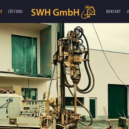
ME
LÜFTUNG
KONTAKT
J